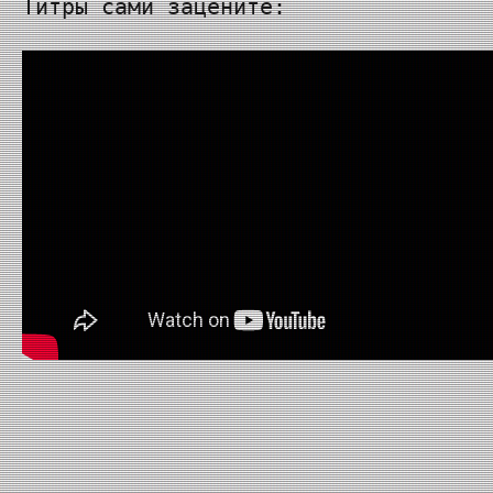
Титры сами зацените: