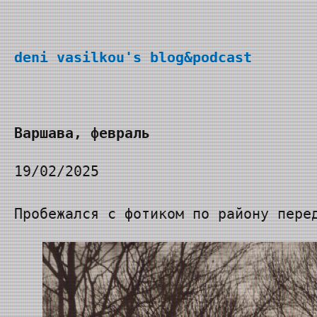
Перейти
к
deni vasilkou's blog&podcast
содержимому
Варшава, февраль
19/02/2025
Пробежался с фотиком по району пере