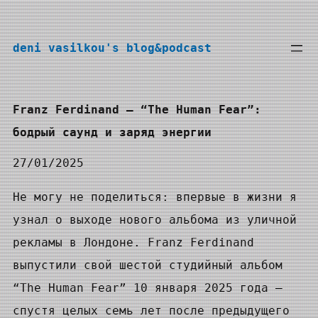
Перейти
к
deni vasilkou's blog&podcast
содержимому
Franz Ferdinand – “The Human Fear”:
бодрый саунд и заряд энергии
27/01/2025
Не могу не поделиться: впервые в жизни я
узнал о выходе нового альбома из уличной
рекламы в Лондоне. Franz Ferdinand
выпустили свой шестой студийный альбом
“The Human Fear” 10 января 2025 года —
спустя целых семь лет после предыдущего