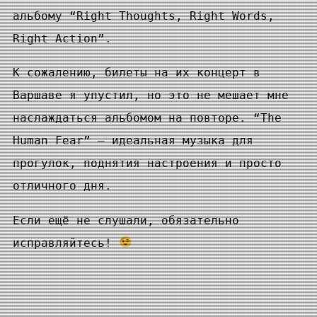
альбому “Right Thoughts, Right Words,
Right Action”.
К сожалению, билеты на их концерт в
Варшаве я упустил, но это не мешает мне
наслаждаться альбомом на повторе. “The
Human Fear” — идеальная музыка для
прогулок, поднятия настроения и просто
отличного дня.
Если ещё не слушали, обязательно
исправляйтесь!