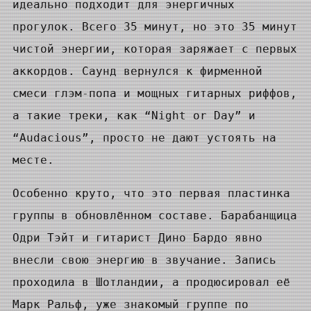
идеально подходит для энергичных
прогулок. Всего 35 минут, но это 35 минут
чистой энергии, которая заряжает с первых
аккордов. Саунд вернулся к фирменной
смеси глэм-попа и мощных гитарных риффов,
а такие треки, как “Night or Day” и
“Audacious”, просто не дают устоять на
месте.
Особенно круто, что это первая пластинка
группы в обновлённом составе. Барабанщица
Одри Тэйт и гитарист Дино Бардо явно
внесли свою энергию в звучание. Запись
проходила в Шотландии, а продюсировал её
Марк Ральф, уже знакомый группе по