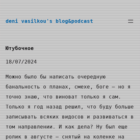
Перейти
к
deni vasilkou's blog&podcast
содержимому
Ютубочное
18/07/2024
Можно было бы написать очередную
банальность о планах, смехе, боге — но я
точно знаю, что виноват только я сам.
Только я год назад решил, что буду больше
записывать всяких видосов и развиваться в
том направлении. И как дела? Ну был еще
ролик в августе — снятый на коленке на