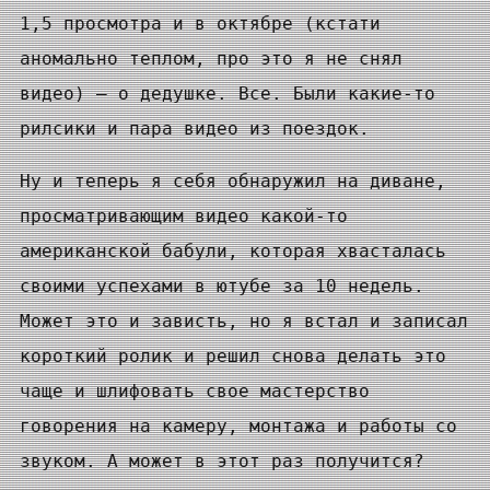
1,5 просмотра и в октябре (кстати
аномально теплом, про это я не снял
видео) — о дедушке. Все. Были какие-то
рилсики и пара видео из поездок.
Ну и теперь я себя обнаружил на диване,
просматривающим видео какой-то
американской бабули, которая хвасталась
своими успехами в ютубе за 10 недель.
Может это и зависть, но я встал и записал
короткий ролик и решил снова делать это
чаще и шлифовать свое мастерство
говорения на камеру, монтажа и работы со
звуком. А может в этот раз получится?