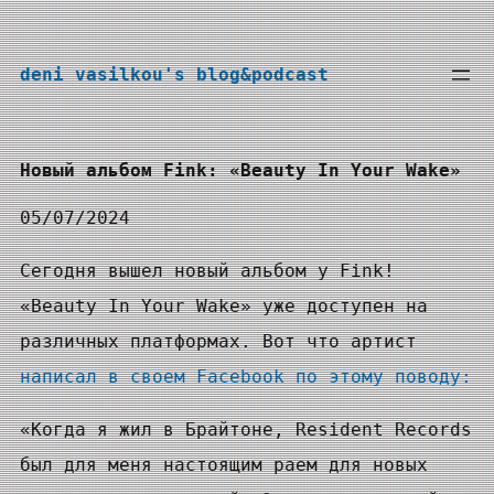
Перейти
к
deni vasilkou's blog&podcast
содержимому
Новый альбом Fink: «Beauty In Your Wake»
05/07/2024
Сегодня вышел новый альбом у Fink!
«Beauty In Your Wake» уже доступен на
различных платформах. Вот что артист
написал в своем Facebook по этому поводу:
«Когда я жил в Брайтоне, Resident Records
был для меня настоящим раем для новых