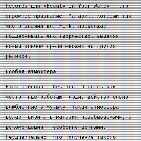
Records для «Beauty In Your Wake» — это
огромное признание. Магазин, который так
много значил для Fink, продолжает
поддерживать его творчество, выделяя
новый альбом среди множества других
релизов.
Особая атмосфера
Fink описывает Resident Records как
место, где работают люди, действительно
влюбленные в музыку. Такая атмосфера
делает визиты в магазин незабываемыми, а
рекомендации — особенно ценными.
Неудивительно, что получение такого