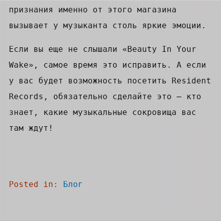
признания именно от этого магазина
вызывает у музыканта столь яркие эмоции.
Если вы еще не слышали «Beauty In Your
Wake», самое время это исправить. А если
у вас будет возможность посетить Resident
Records, обязательно сделайте это — кто
знает, какие музыкальные сокровища вас
там ждут!
Posted in:
Блог