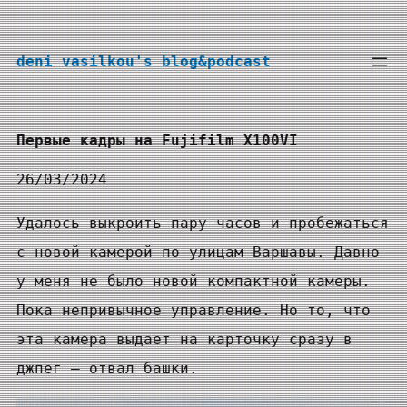
Перейти
к
deni vasilkou's blog&podcast
содержимому
Первые кадры на Fujifilm X100VI
26/03/2024
Удалось выкроить пару часов и пробежаться
с новой камерой по улицам Варшавы. Давно
у меня не было новой компактной камеры.
Пока непривычное управление. Но то, что
эта камера выдает на карточку сразу в
джпег — отвал башки.