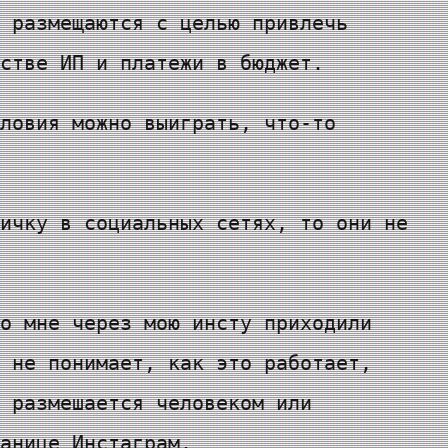
 размещаются с целью привлечь
стве ИП и платежи в бюджет.
ловия можно выиграть, что-то
ичку в социальных сетях, то они не
о мне через мою инсту приходили
 не понимает, как это работает,
 размешается человеком или
анице Инстаграм.