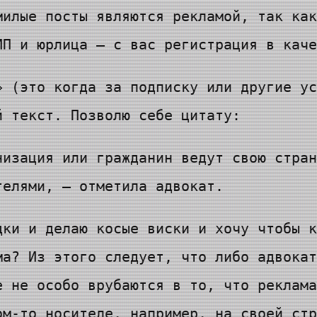
милые посты являются рекламой, так как
ИП и юрлица — с вас регистрация в каче
» (это когда за подписку или другие ус
й текст. Позволю себе цитату:
низация или гражданин ведут свою стран
телями, — отметила адвокат.
дки и делаю косые виски и хочу чтобы к
ма? Из этого следует, что либо адвокат
е не особо врубаются в то, что реклама
ом-то носителе, например, на своей стр