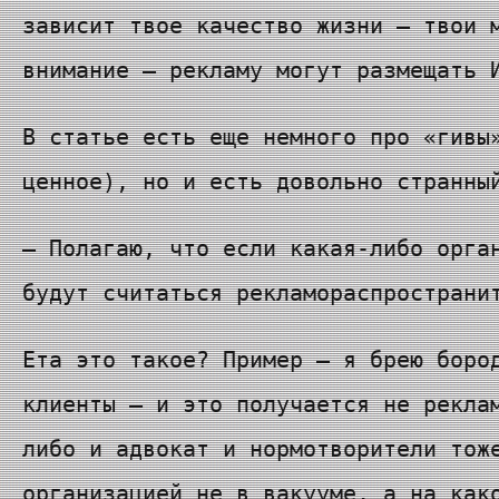
зависит твое качество жизни — твои 
внимание — рекламу могут размещать 
В статье есть еще немного про «гивы
ценное), но и есть довольно странны
— Полагаю, что если какая-либо орга
будут считаться рекламораспространи
Ета это такое? Пример — я брею боро
клиенты — и это получается не рекла
либо и адвокат и нормотворители тож
организацией не в вакууме, а на как