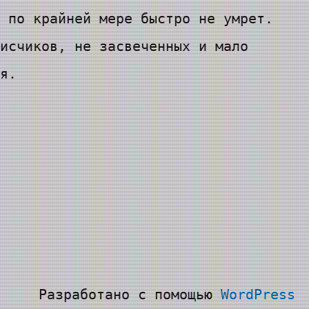
 по крайней мере быстро не умрет.
исчиков, не засвеченных и мало
я.
Разработано с помощью
WordPress