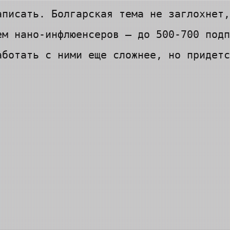
аписать. Болгарская тема не заглохнет,
ем нано-инфлюенсеров — до 500-700 подп
аботать с ними еще сложнее, но придетс