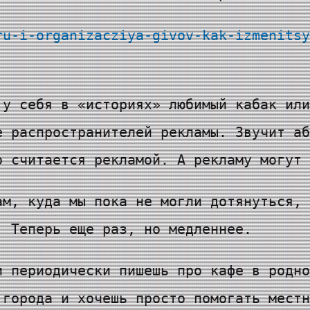
ru-i-organizacziya-givov-kak-izmenitsy
 у себя в «историях» любимый кабак или
е распространителей рекламы. Звучит аб
о считается рекламой. А рекламу могут 
ам, куда мы пока не могли дотянуться, 
! Теперь еще раз, но медленнее.
и периодически пишешь про кафе в родно
 города и хочешь просто помогать местн