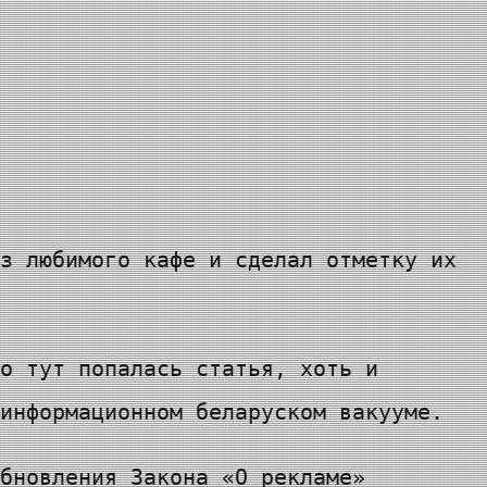
з любимого кафе и сделал отметку их
о тут попалась статья, хоть и
информационном беларуском вакууме.
бновления Закона «О рекламе»