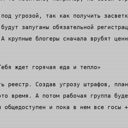
 под угрозой, так как получить засветк
 будут запуганы обязательной регистрац
 А крупные блогеры сначала врубят ценн
Тебя ждет горячая еда и тепло»
ть реестр. Создав угрозу штрафов, план
это время. А потом рабочая группа буде
н общедоступен и пока в нем все госы +