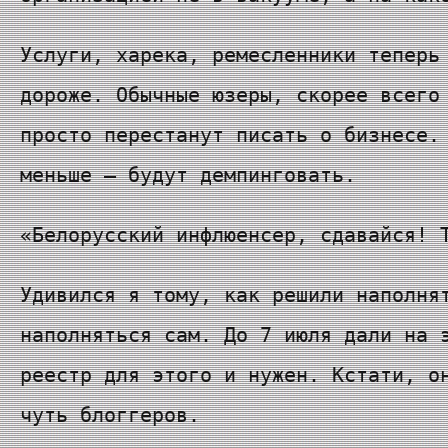
Услуги, харека, ремесленники теперь
дороже. Обычные юзеры, скорее всего
просто перестанут писать о бизнесе.
меньше — будут демпинговать.
«Белорусский инфлюенсер, сдавайся! 
Удивился я тому, как решили наполня
наполняться сам. До 7 июля дали на 
реестр для этого и нужен. Кстати, о
чуть блоггеров.