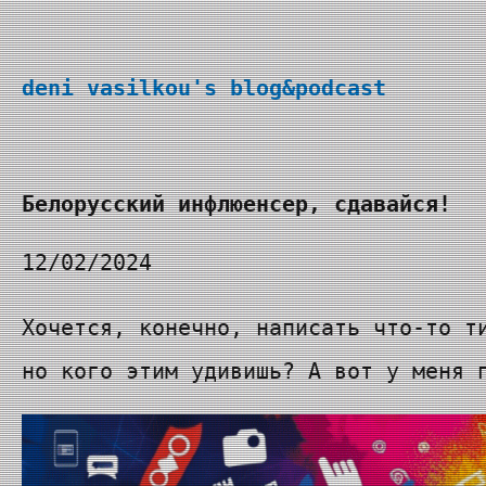
Перейти
к
deni vasilkou's blog&podcast
содержимому
Белорусский инфлюенсер, сдавайся!
12/02/2024
Хочется, конечно, написать что-то т
но кого этим удивишь? А вот у меня 