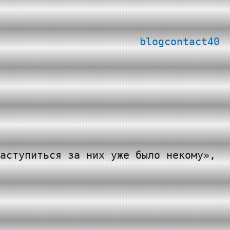
blog
contact
40
аступиться за них уже было некому»,