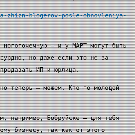
a-zhizn-blogerov-posle-obnovleniya-
 ноготочечную — и у МАРТ могут быть
сурдно, но даже если это не за
продавать ИП и юрлица.
но теперь — можем. Кто-то молодой
м, например, Бобруйске — для тебя
ому бизнесу, так как от этого