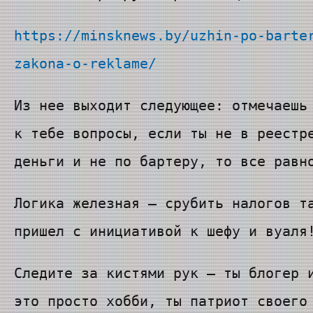
https://minsknews.by/uzhin-po-barte
zakona-o-reklame/
Из нее выходит следующее: отмечаешь
к тебе вопросы, если ты не в реестр
деньги и не по бартеру, то все равн
Логика железная — срубить налогов т
пришел с инициативой к шефу и вуаля
Следите за кистями рук — ты блогер 
это просто хобби, ты патриот своего