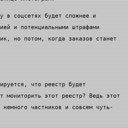
у в соцсетях будет сложнее и
ией и потенциальными штрафами
ик, но потом, когда заказов станет
ируется, что реестр будет
т мониторить этот реестр? Ведь этот
 немного частников и совсем чуть-