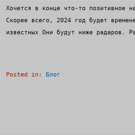
Хочется в конце что-то позитивное н
Скорее всего, 2024 год будет времен
известных Они будут ниже радаров. Р
Posted in:
Блог