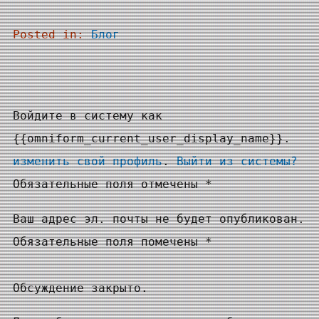
Posted in:
Блог
Войдите в систему как
{{omniform_current_user_display_name}}.
изменить свой профиль
.
Выйти из системы?
Обязательные поля отмечены *
Ваш адрес эл. почты не будет опубликован.
Обязательные поля помечены *
Обсуждение закрыто.