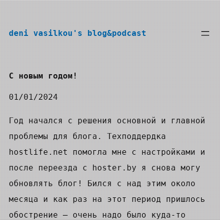
Перейти
к
deni vasilkou's blog&podcast
содержимому
С новым годом!
01/01/2024
Год начался с решения основной и главной
проблемы для блога. Техподдердка
hostlife.net помогла мне с настройками и
после переезда с hoster.by я снова могу
обновлять блог! Бился с над этим около
месяца и как раз на этот период пришлось
обострение — очень надо было куда-то