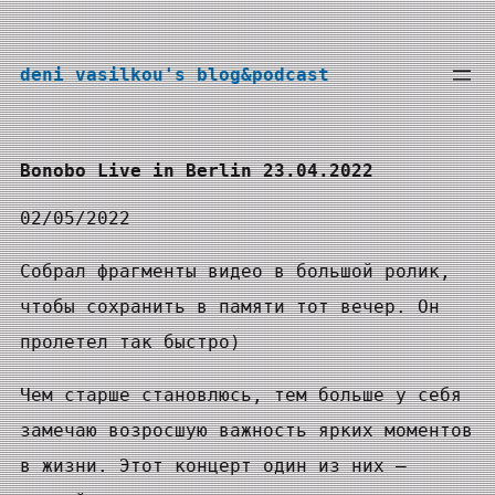
Перейти
к
deni vasilkou's blog&podcast
содержимому
Bonobo Live in Berlin 23.04.2022
02/05/2022
Собрал фрагменты видео в большой ролик,
чтобы сохранить в памяти тот вечер. Он
пролетел так быстро)
Чем старше становлюсь, тем больше у себя
замечаю возросшую важность ярких моментов
в жизни. Этот концерт один из них —