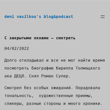
Перейти
к
deni vasilkou's blog&podcast
содержимому
С закрытыми окнами — смотреть
04/02/2022
Долго откладывал и все не мог найти время
посмотреть биографию Кирилла Толмацкого
ака ДЕЦЛ. Снял Роман Супер.
Смотрел без особых ожиданий. Порадовала
тональность, художественные приемы,
спикеры, разные стороны и много хроники.