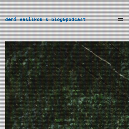
Перейти
к
deni vasilkou's blog&podcast
содержимому