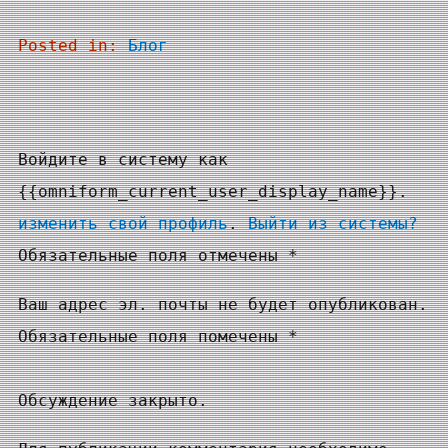
Posted in:
Блог
Войдите в систему как
{{omniform_current_user_display_name}}.
изменить свой профиль
.
Выйти из системы?
Обязательные поля отмечены *
Ваш адрес эл. почты не будет опубликован.
Обязательные поля помечены *
Обсуждение закрыто.