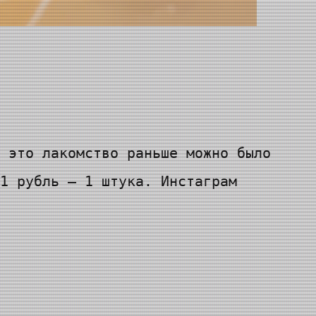
 это лакомство раньше можно было
1 рубль — 1 штука. Инстаграм