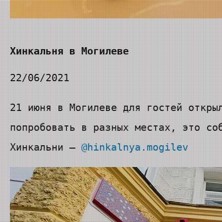
Хинкальня в Могилеве
22/06/2021
21 июня в Могилеве для гостей откры
попробовать в разных местах, это со
Хинкальни —
@hinkalnya.mogilev