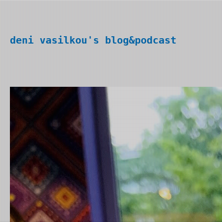
Перейти
к
deni vasilkou's blog&podcast
содержимому