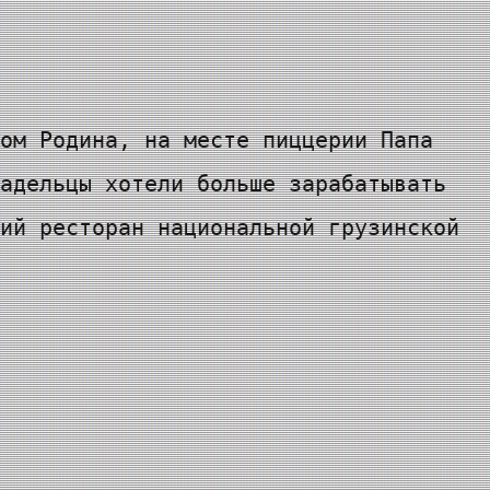
ом Родина, на месте пиццерии Папа
адельцы хотели больше зарабатывать
ий ресторан национальной грузинской