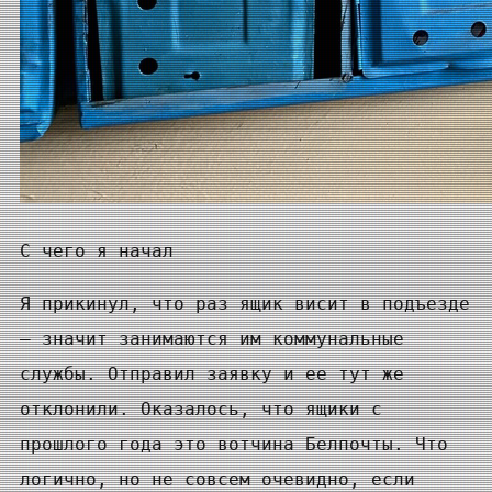
С чего я начал
Я прикинул, что раз ящик висит в подъезде
— значит занимаются им коммунальные
службы. Отправил заявку и ее тут же
отклонили. Оказалось, что ящики с
прошлого года это вотчина Белпочты. Что
логично, но не совсем очевидно, если