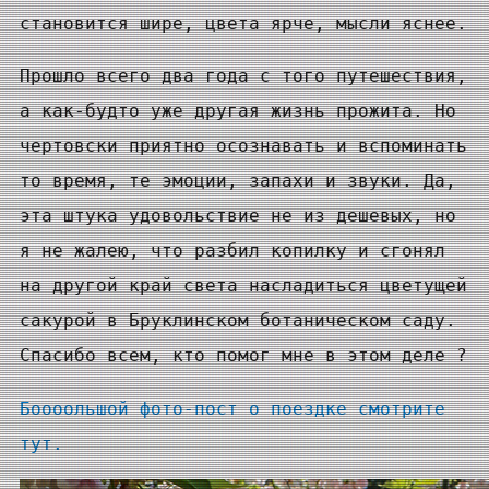
становится шире, цвета ярче, мысли яснее.
Прошло всего два года с того путешествия,
а как-будто уже другая жизнь прожита. Но
чертовски приятно осознавать и вспоминать
то время, те эмоции, запахи и звуки. Да,
эта штука удовольствие не из дешевых, но
я не жалею, что разбил копилку и сгонял
на другой край света насладиться цветущей
сакурой в Бруклинском ботаническом саду.
Спасибо всем, кто помог мне в этом деле ?
Боооольшой фото-пост о поездке смотрите
тут.