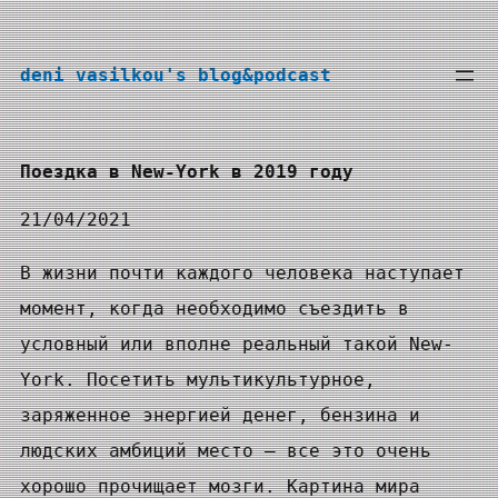
Перейти
к
deni vasilkou's blog&podcast
содержимому
Поездка в New-York в 2019 году
21/04/2021
В жизни почти каждого человека наступает
момент, когда необходимо съездить в
условный или вполне реальный такой New-
York. Посетить мультикультурное,
заряженное энергией денег, бензина и
людских амбиций место — все это очень
хорошо прочищает мозги. Картина мира