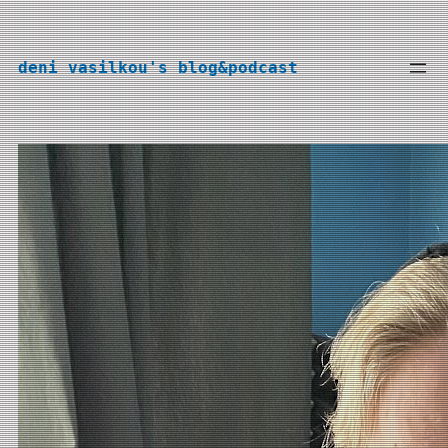
Перейти
к
deni vasilkou's blog&podcast
содержимому