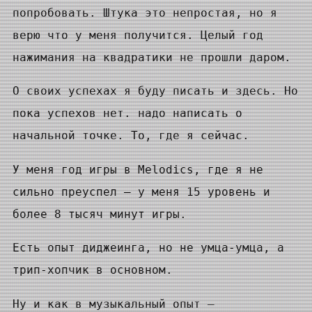
попробовать. Штука это непростая, но я
верю что у меня получится. Целый год
нажимания на квадратики не прошли даром.
О своих успехах я буду писать и здесь. Но
пока успехов нет. надо написать о
начальной точке. То, где я сейчас.
У меня год игры в Melodics, где я не
сильно преуспел — у меня 15 уровень и
более 8 тысяч минут игры.
Есть опыт диджеинга, но не умца-умца, а
трип-хопчик в основном.
Ну и как в музыкальный опыт —