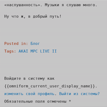
«наслушанность». Музыки я слушаю много.
Ну что ж, в добрый путь!
Posted in:
Блог
Tags:
AKAI MPC LIVE II
Войдите в систему как
{{omniform_current_user_display_name}}.
изменить свой профиль
.
Выйти из системы?
Обязательные поля отмечены *