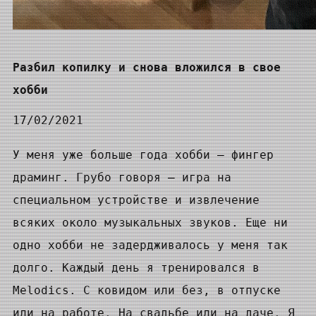
Разбил копилку и снова вложился в свое
хобби
17/02/2021
У меня уже больше года хобби — фингер
драминг. Грубо говоря — игра на
специальном устройстве и извлечение
всяких около музыкальных звуков. Еще ни
одно хобби не задердживалось у меня так
долго. Каждый день я тренировался в
Melodics. С ковидом или без, в отпуске
или на работе. На свадьбе или на даче. Я