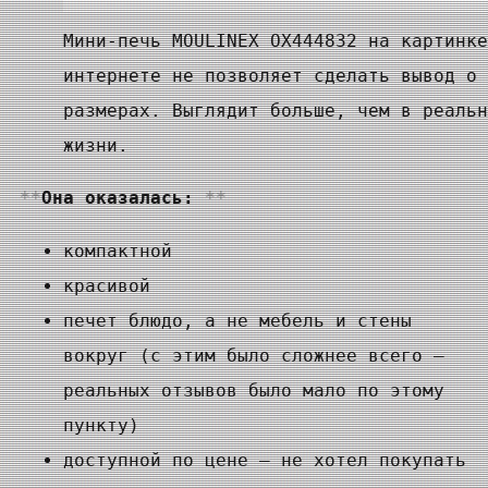
Мини-печь MOULINEX OX444832 на картинке
интернете не позволяет сделать вывод о 
размерах. Выглядит больше, чем в реальн
жизни.
Она оказалась:
компактной
красивой
печет блюдо, а не мебель и стены
вокруг (с этим было сложнее всего —
реальных отзывов было мало по этому
пункту)
доступной по цене — не хотел покупать