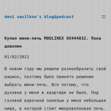
Перейти
к
deni vasilkou's blog&podcast
содержимому
Купил мини-печь MOULINEX OX444832. Пока
доволен
01/02/2021
В новом году мы решили разнообразить свой
рацион, поэтому было принято решение
выбрать мини-печь. Все потому, что
духовки у меня в квартире не было. Под
газовой варочной панелью у меня небольшая
ниша, в которой стоит микроволновая печь.