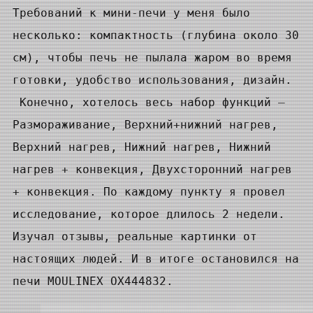
Требований к мини-печи у меня было
несколько: компактность (глубина около 30
см), чтобы печь не пылала жаром во время
готовки, удобство использования, дизайн.
Конечно, хотелось весь набор функций —
Размораживание, Верхний+нижний нагрев,
Верхний нагрев, Нижний нагрев, Нижний
нагрев + конвекция, Двухсторонний нагрев
+ конвекция. По каждому пункту я провел
исследование, которое длилось 2 недели.
Изучал отзывы, реальные картинки от
настоящих людей. И в итоге остановился на
печи MOULINEX OX444832.