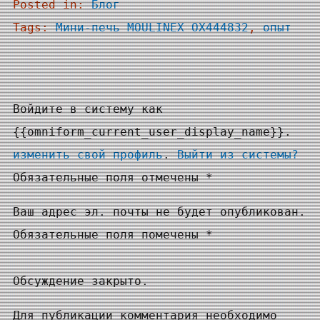
Posted in:
Блог
Tags:
Мини-печь MOULINEX OX444832
, 
опыт
Войдите в систему как
{{omniform_current_user_display_name}}.
изменить свой профиль
.
Выйти из системы?
Обязательные поля отмечены *
Ваш адрес эл. почты не будет опубликован.
Обязательные поля помечены *
Обсуждение закрыто.
Для публикации комментария необходимо