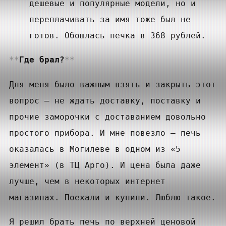
дешевые и популярные модели, но и
переплачивать за имя тоже был не
готов. Обошлась печка в 368 рублей.
Где брал?
Для меня было важным взять и закрыть этот
вопрос — не ждать доставку, поставку и
прочие заморочки с доставанием довольно
простого прибора. И мне повезло — печь
оказалась в Могилеве в одном из «5
элемент» (в ТЦ Арго). И цена была даже
лучше, чем в некоторых интернет
магазинах. Поехали и купили. Люблю такое.
Я решил брать печь по верхней ценовой