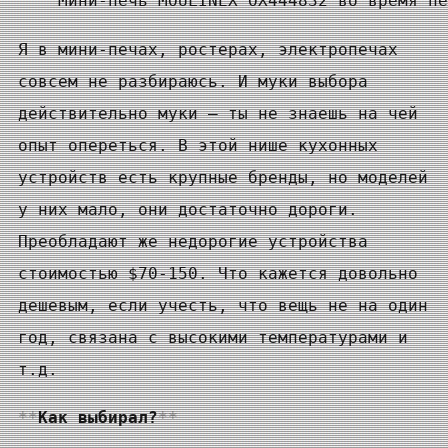
Мини-печь MOULINEX OX444832 во время пе
Я в мини-печах, ростерах, электропечах
совсем не разбираюсь. И муки выбора
действительно муки — ты не знаешь на чей
опыт опереться. В этой нише кухонных
устройств есть крупные бренды, но моделей
у них мало, они достаточно дороги.
Преобладают же недорогие устройства
стоимостью $70-150. Что кажется довольно
дешевым, если учесть, что вещь не на один
год, связана с высокими температурами и
т.д.
Как выбирал?