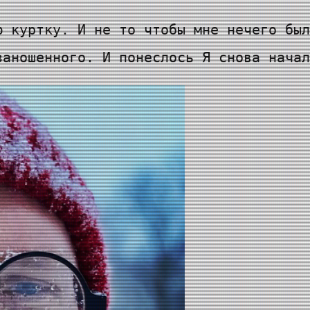
ю куртку. И не то чтобы мне нечего был
заношенного. И понеслось Я снова начал