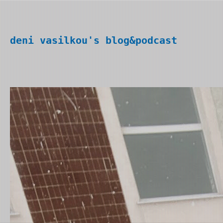
Перейти
к
deni vasilkou's blog&podcast
содержимому