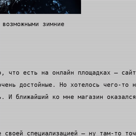
 возможными зимние
о, что есть на онлайн площадках — сайт
очень достойные. Но хотелось чего-то н
ь. И ближайший ко мне магазин оказался
е своей специализацией — ну там-то точ