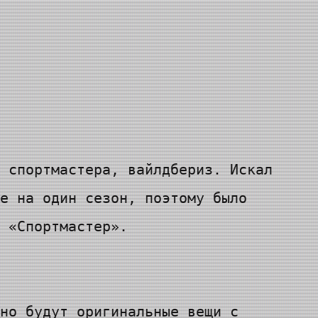
 спортмастера, вайлдбериз. Искал
е на один сезон, поэтому было
 «Спортмастер».
но будут оригинальные вещи с