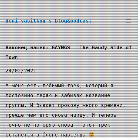
Перейти
к
deni vasilkou's blog&podcast
содержимому
Наконец нашел: GAYNGS — The Gaudy Side of
Town
24/02/2021
У меня есть любимый трек, который я
постоянно теряю и забываю название
группы. И бывает провожу много времени,
прежде чем его снова найду. И теперь
точно не потеряю снова — этот трек
останется в блоге навсегда