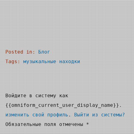
Posted in:
Блог
Tags:
музыкальные находки
Войдите в систему как
{{omniform_current_user_display_name}}.
изменить свой профиль
.
Выйти из системы?
Обязательные поля отмечены *