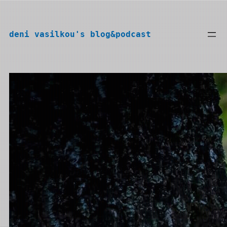
Перейти
к
deni vasilkou's blog&podcast
содержимому