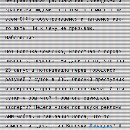
несправедливая расправа над свободными и
красивыми людьми, а в том, что мы в этом
всем ОПЯТЬ обустраиваемся и пытаемся как-
то жить. Ни к чему не призываю.
Наблюдение.
Вот Волечка Семченко, известная в городе
личность, персона. Ей дали за то, что она
23 августа потанцевала перед городской
ратушей 7 суток в ИВС. Опасный преступник
изолирован, преступность повержена. И эти
сутки чтобы что? Чтобы она одумалась
взаперти? Неделя жизни под звуки рекламы
АМИ-мебель и завывания Лепса, что-то
изменят и сделают из Волечки
#ябацьку
? Я