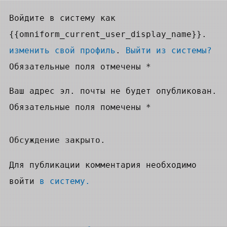
Войдите в систему как
{{omniform_current_user_display_name}}.
изменить свой профиль
.
Выйти из системы?
Обязательные поля отмечены *
Ваш адрес эл. почты не будет опубликован.
Обязательные поля помечены *
Обсуждение закрыто.
Для публикации комментария необходимо
войти
в систему.