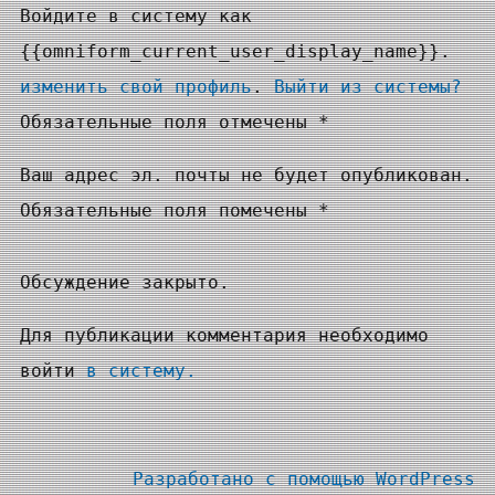
Войдите в систему как
{{omniform_current_user_display_name}}.
изменить свой профиль
.
Выйти из системы?
Обязательные поля отмечены *
Ваш адрес эл. почты не будет опубликован.
Обязательные поля помечены *
Обсуждение закрыто.
Для публикации комментария необходимо
войти
в систему.
Разработано с помощью
WordPress