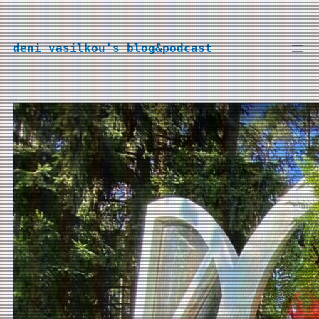
Перейти
к
deni vasilkou's blog&podcast
содержимому