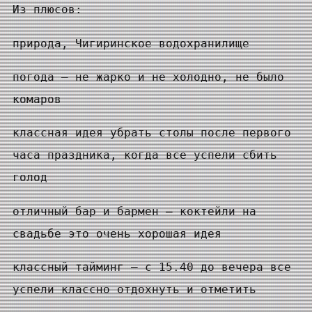
Из плюсов:
природа, Чигиринское водохранилище
погода — не жарко и не холодно, не было
комаров
классная идея убрать столы после первого
часа праздника, когда все успели сбить
голод
отличный бар и бармен — коктейли на
свадьбе это очень хорошая идея
классный тайминг — с 15.40 до вечера все
успели классно отдохнуть и отметить