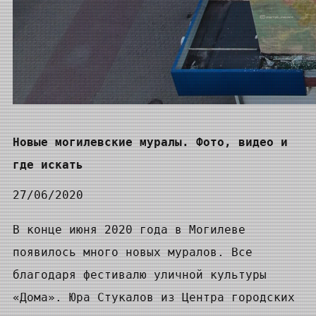
Новые могилевские муралы. Фото, видео и
где искать
27/06/2020
В конце июня 2020 года в Могилеве
появилось много новых муралов. Все
благодаря фестивалю уличной культуры
«Дома». Юра Стукалов из Центра городских