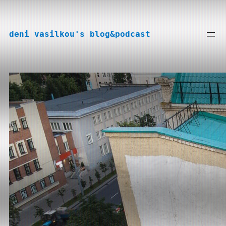
Перейти
к
deni vasilkou's blog&podcast
содержимому