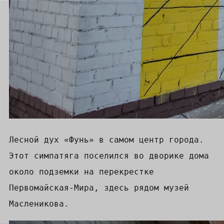
Лесной дух «Фунь» в самом центр города.
Этот симпатяга поселился во дворике дома
около подземки на перекрестке
Первомайская-Мира, здесь рядом музей
Масленикова.