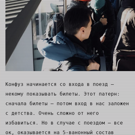
Конфуз начинается со входа в поезд —
некому показывать билеты. Этот патерн:
сначала билеты — потом вход в нас заложен
с детства. Очень сложно от него
избавиться. Но в случае с поездом — все
ок, оказывается на 5-ванонный состав