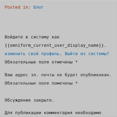
Posted in:
Блог
Войдите в систему как
{{omniform_current_user_display_name}}.
изменить свой профиль
.
Выйти из системы?
Обязательные поля отмечены *
Ваш адрес эл. почты не будет опубликован.
Обязательные поля помечены *
Обсуждение закрыто.
Для публикации комментария необходимо