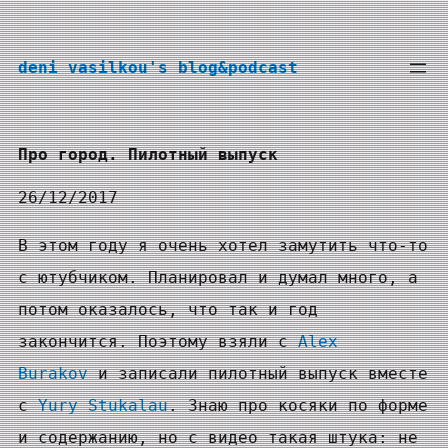
Перейти
к
deni vasilkou's blog&podcast
содержимому
Про город. Пилотный выпуск
26/12/2017
В этом году я очень хотел замутить что-то
с ютубчиком. Планировал и думал много, а
потом оказалось, что так и год
закончится. Поэтому взяли с
Alex
Burakov
и записали пилотный выпуск вместе
с
Yury Stukalau
. Знаю про косяки по форме
и содержанию, но с видео такая штука: не