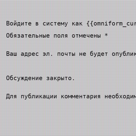
Войдите в систему как {{omniform_cu
Обязательные поля отмечены *
Ваш адрес эл. почты не будет опубли
Обсуждение закрыто.
Для публикации комментария необход