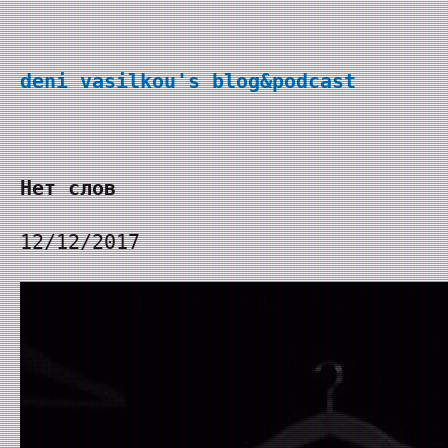
Перейти
к
deni vasilkou's blog&podcast
содержимому
Нет слов
12/12/2017