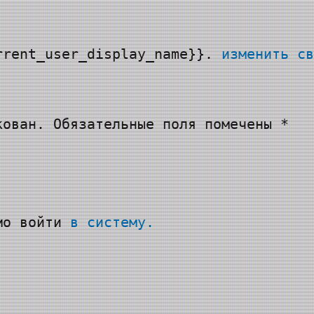
rrent_user_display_name}}.
изменить св
кован. Обязательные поля помечены *
имо войти
в систему.