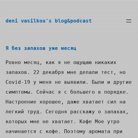
Перейти
к
deni vasilkou's blog&podcast
содержимому
Я без запахов уже месяц
Ровно месяц, как я не ощущаю никаких
запахов. 22 декабря мне делали тест, но
Covid-19 у меня не выявили. Были и другие
симптомы. Сейчас я с большего в порядке.
Настроение хорошее, даже хватает сил на
легкий труд. Сегодня расскажу о запахах,
которых мне не хватает. Кофе Мое утро
начинается с кофе. Поэтому аромата при