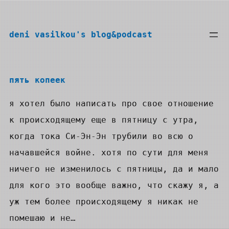
Перейти
к
deni vasilkou's blog&podcast
содержимому
пять копеек
я хотел было написать про свое отношение
к происходящему еще в пятницу с утра,
когда тока Си-Эн-Эн трубили во всю о
начавшейся войне. хотя по сути для меня
ничего не изменилось с пятницы, да и мало
для кого это вообще важно, что скажу я, а
уж тем более происходящему я никак не
помешаю и не…