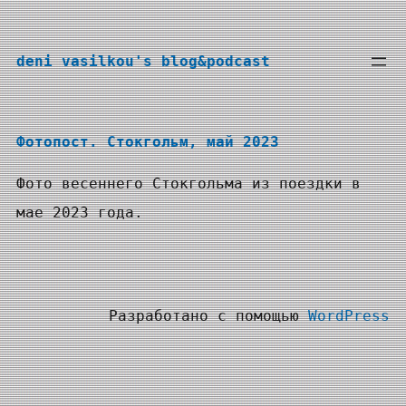
Перейти
к
deni vasilkou's blog&podcast
содержимому
Фотопост. Стокгольм, май 2023
Фото весеннего Стокгольма из поездки в
мае 2023 года.
Разработано с помощью
WordPress