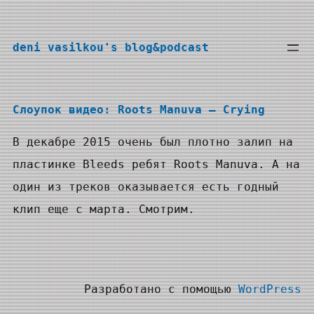
Перейти
к
deni vasilkou's blog&podcast
содержимому
Слоупок видео: Roots Manuva — Сrying
В декабре 2015 очень был плотно залип на
пластинке Bleeds ребят Roots Manuva. А на
один из треков оказывается есть годный
клип еще c марта. Смотрим.
Разработано с помощью
WordPress