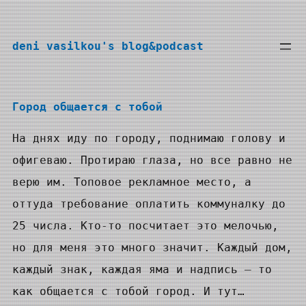
Перейти
к
deni vasilkou's blog&podcast
содержимому
Город общается с тобой
На днях иду по городу, поднимаю голову и
офигеваю. Протираю глаза, но все равно не
верю им. Топовое рекламное место, а
оттуда требование оплатить коммуналку до
25 числа. Кто-то посчитает это мелочью,
но для меня это много значит. Каждый дом,
каждый знак, каждая яма и надпись — то
как общается с тобой город. И тут…