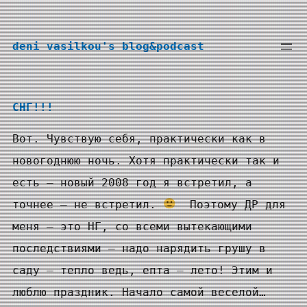
Перейти
к
deni vasilkou's blog&podcast
содержимому
СНГ!!!
Вот. Чувствую себя, практически как в
новогоднюю ночь. Хотя практически так и
есть — новый 2008 год я встретил, а
точнее — не встретил.
Поэтому ДР для
меня — это НГ, со всеми вытекающими
последствиями — надо нарядить грушу в
саду — тепло ведь, епта — лето! Этим и
люблю праздник. Начало самой веселой…