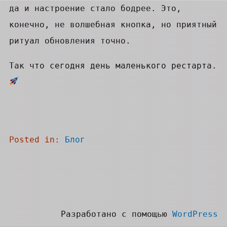
да и настроение стало бодрее. Это,
конечно, не волшебная кнопка, но приятный
ритуал обновления точно.
Так что сегодня день маленького рестарта.
Posted in:
Блог
Разработано с помощью
WordPress