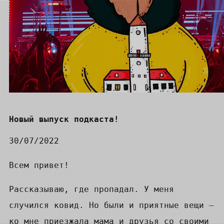
Новый выпуск подкаста!
30/07/2022
Всем привет!
Рассказываю, где пропадал. У меня
случился ковид. Но были и приятные вещи —
ко мне приезжала мама и друзья со своими