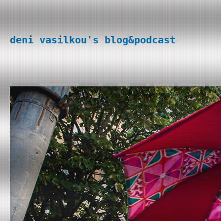
Перейти
к
deni vasilkou's blog&podcast
содержимому