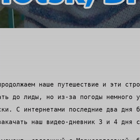
продолжаем наше путешествие и эти стро
ать до лиды, но из-за погоды немного у
ски. С интернетами последние два дня б
закачать наш видео-дневник 3 и 4 дня с