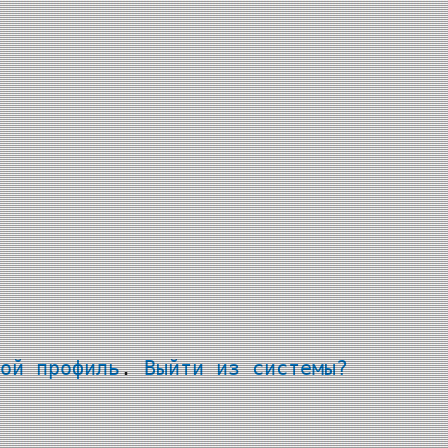
ой профиль
.
Выйти из системы?