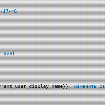
travel
rrent_user_display_name}}.
изменить св