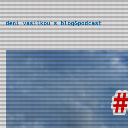
Перейти
к
deni vasilkou's blog&podcast
содержимому