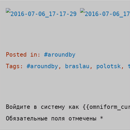
Posted in:
#aroundby
Tags:
#aroundby
, 
braslau
, 
polotsk
, 
Войдите в систему как {{omniform_cu
Обязательные поля отмечены *