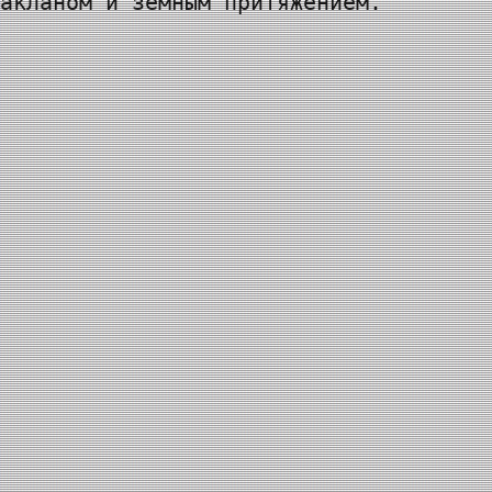
акланом и земным притяжением.