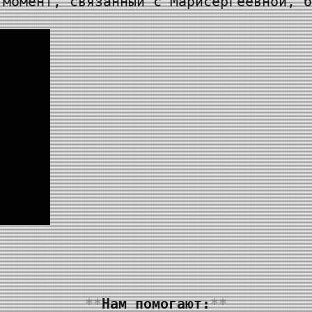
 момент, связанный с Марисергеевной, б
Нам помогают: