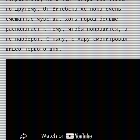
по-другому. От Витебска же пока очень
смешанные чувства, хоть город больше
располагает к тому, чтобы понравится, а
не наоборот. С пылу, с жару смонитровал
видео первого дня.